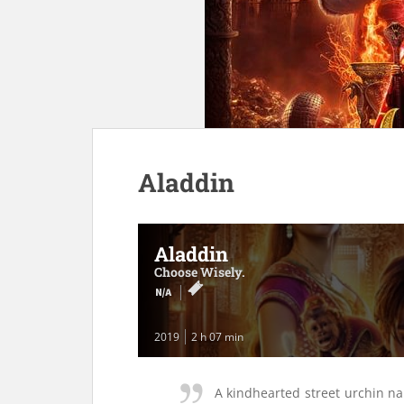
Aladdin
Aladdin
Choose Wisely.
2019
2 h 07 min
A kindhearted street urchin n