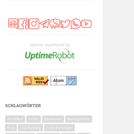
Uptime monitored by
SCHLAGWÖRTER
Amoklauf
Archiv
Baukasten
Beitragsreihe
Blog
City-Building
Cody McFadyen