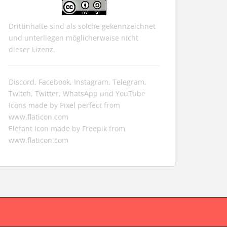
Drittinhalte sind als solche gekennzeichnet
und unterliegen möglicherweise nicht
dieser Lizenz.
Discord, Facebook, Instagram, Telegram,
Twitch, Twitter, WhatsApp und YouTube
Icons made by
Pixel perfect
from
www.flaticon.com
Elefant Icon made by
Freepik
from
www.flaticon.com