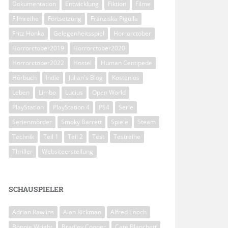
Dokumentation
Entwicklung
Fiktion
Filme
Filmreihe
Fortsetzung
Franziska Pigulla
Fritz Honka
Gelegenheitsspiel
Horrorctober
Horrorctober2019
Horrorctober2020
Horrorctober2022
Hostel
Human Centipede
Hörbuch
Indie
Julian's Blog
Kostenlos
Leben
Limbo
Lucius
Open World
PlayStation
PlayStation 4
PS4
Serie
Serienmörder
Smoky Barrett
Spiele
Steam
Technik
Teil 1
Teil 2
Test
Testreihe
Thriller
Websiteerstellung
SCHAUSPIELER
Adrian Rawlins
Alan Rickman
Alfred Enoch
Bonnie Wright
Bradley Cooper
Cate Blanchett