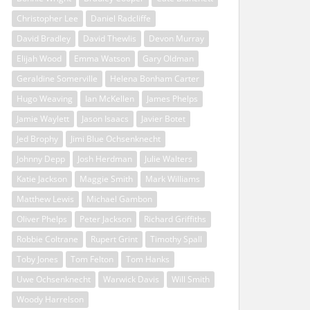
Christopher Lee
Daniel Radcliffe
David Bradley
David Thewlis
Devon Murray
Elijah Wood
Emma Watson
Gary Oldman
Geraldine Somerville
Helena Bonham Carter
Hugo Weaving
Ian McKellen
James Phelps
Jamie Waylett
Jason Isaacs
Javier Botet
Jed Brophy
Jimi Blue Ochsenknecht
Johnny Depp
Josh Herdman
Julie Walters
Katie Jackson
Maggie Smith
Mark Williams
Matthew Lewis
Michael Gambon
Oliver Phelps
Peter Jackson
Richard Griffiths
Robbie Coltrane
Rupert Grint
Timothy Spall
Toby Jones
Tom Felton
Tom Hanks
Uwe Ochsenknecht
Warwick Davis
Will Smith
Woody Harrelson