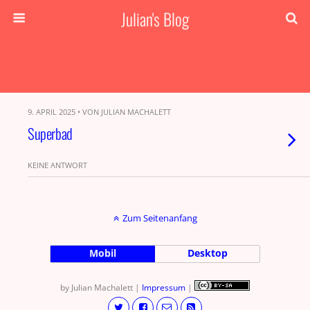
Julian's Blog
9. APRIL 2025 • VON JULIAN MACHALETT
Superbad
KEINE ANTWORT
Zum Seitenanfang
Mobil
Desktop
by Julian Machalett |
Impressum
|