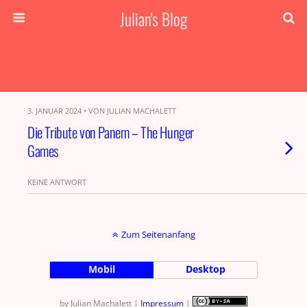
Julian's Blog
3. JANUAR 2024 • VON JULIAN MACHALETT
Die Tribute von Panem – The Hunger
Games
KEINE ANTWORT
Zum Seitenanfang
Mobil
Desktop
by Julian Machalett |
Impressum
|