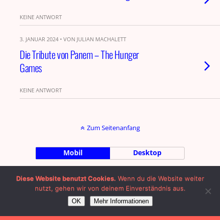
KEINE ANTWORT
3. JANUAR 2024 • VON JULIAN MACHALETT
Die Tribute von Panem – The Hunger
Games
KEINE ANTWORT
Zum Seitenanfang
Mobil
Desktop
by Julian Machalett |
Impressum
|
Diese Website benutzt Cookies.
Wenn du die Website weiter
nutzt, gehen wir von deinem Einverständnis aus.
OK
Mehr Informationen