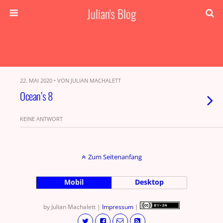
Julian's Blog
22. MAI 2020 • VON JULIAN MACHALETT
Ocean’s 8
KEINE ANTWORT
Zum Seitenanfang
Mobil
Desktop
by Julian Machalett |
Impressum
|