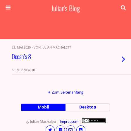
Julian's Blog
22. MAI 2020 • VON JULIAN MACHALETT
Ocean’s 8
KEINE ANTWORT
Zum Seitenanfang
Mobil
Desktop
by Julian Machalett |
Impressum
|