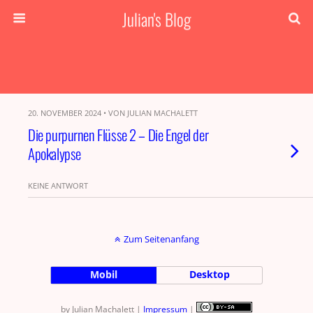
Julian's Blog
20. NOVEMBER 2024 • VON JULIAN MACHALETT
Die purpurnen Flüsse 2 – Die Engel der
Apokalypse
KEINE ANTWORT
Zum Seitenanfang
Mobil
Desktop
by Julian Machalett |
Impressum
|