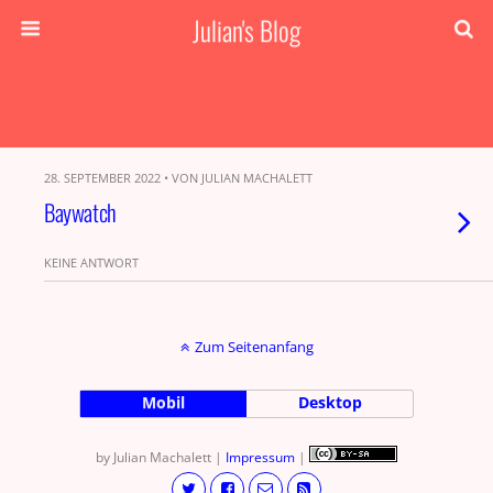
Julian's Blog
28. SEPTEMBER 2022 • VON JULIAN MACHALETT
Baywatch
KEINE ANTWORT
Zum Seitenanfang
Mobil
Desktop
by Julian Machalett |
Impressum
|