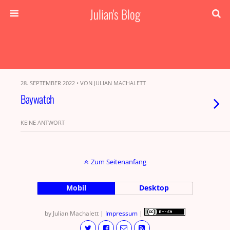
Julian's Blog
28. SEPTEMBER 2022 • VON JULIAN MACHALETT
Baywatch
KEINE ANTWORT
Zum Seitenanfang
Mobil
Desktop
by Julian Machalett |
Impressum
|