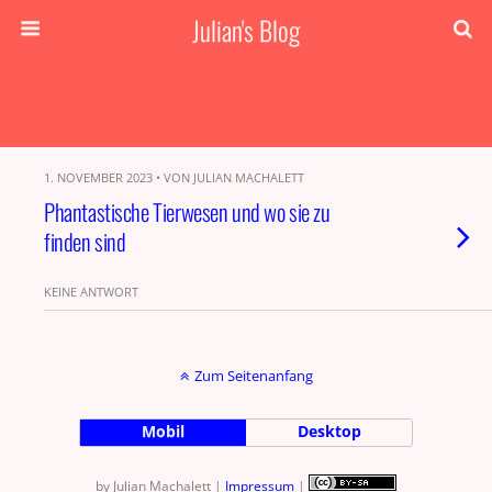
Julian's Blog
1. NOVEMBER 2023 • VON JULIAN MACHALETT
Phantastische Tierwesen und wo sie zu
finden sind
KEINE ANTWORT
Zum Seitenanfang
Mobil
Desktop
by Julian Machalett |
Impressum
|