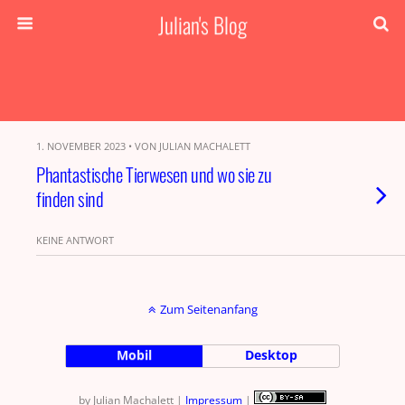
Julian's Blog
1. NOVEMBER 2023 • VON JULIAN MACHALETT
Phantastische Tierwesen und wo sie zu
finden sind
KEINE ANTWORT
Zum Seitenanfang
Mobil
Desktop
by Julian Machalett |
Impressum
|