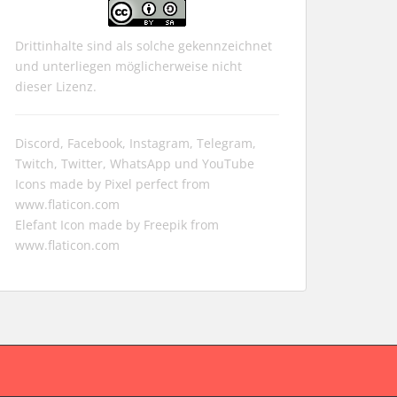
Drittinhalte sind als solche gekennzeichnet
und unterliegen möglicherweise nicht
dieser Lizenz.
Discord, Facebook, Instagram, Telegram,
Twitch, Twitter, WhatsApp und YouTube
Icons made by
Pixel perfect
from
www.flaticon.com
Elefant Icon made by
Freepik
from
www.flaticon.com