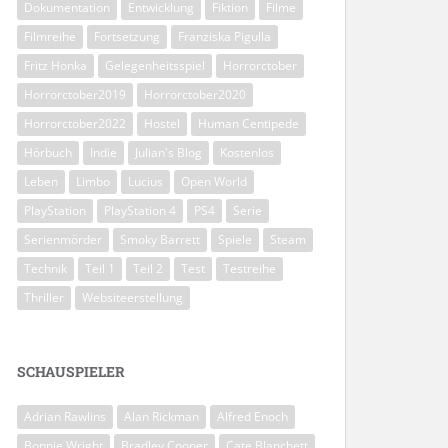
Dokumentation
Entwicklung
Fiktion
Filme
Filmreihe
Fortsetzung
Franziska Pigulla
Fritz Honka
Gelegenheitsspiel
Horrorctober
Horrorctober2019
Horrorctober2020
Horrorctober2022
Hostel
Human Centipede
Hörbuch
Indie
Julian's Blog
Kostenlos
Leben
Limbo
Lucius
Open World
PlayStation
PlayStation 4
PS4
Serie
Serienmörder
Smoky Barrett
Spiele
Steam
Technik
Teil 1
Teil 2
Test
Testreihe
Thriller
Websiteerstellung
SCHAUSPIELER
Adrian Rawlins
Alan Rickman
Alfred Enoch
Bonnie Wright
Bradley Cooper
Cate Blanchett