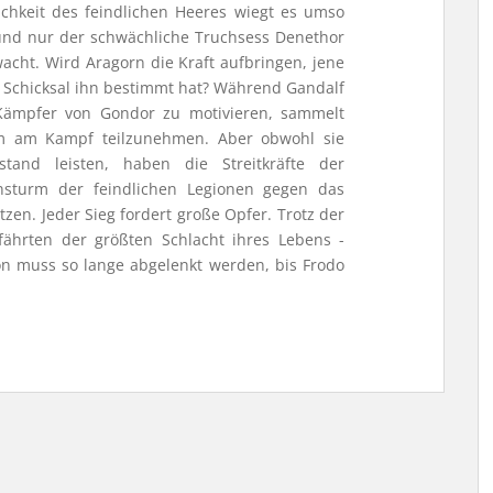
chkeit des feindlichen Heeres wiegt es umso
und nur der schwächliche Truchsess Denethor
acht. Wird Aragorn die Kraft aufbringen, jene
 Schicksal ihn bestimmt hat? Während Gandalf
 Kämpfer von Gondor zu motivieren, sammelt
m am Kampf teilzunehmen. Aber obwohl sie
stand leisten, haben die Streitkräfte der
sturm der feindlichen Legionen gegen das
en. Jeder Sieg fordert große Opfer. Trotz der
efährten der größten Schlacht ihres Lebens -
ron muss so lange abgelenkt werden, bis Frodo