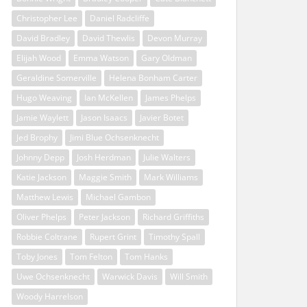
Christopher Lee
Daniel Radcliffe
David Bradley
David Thewlis
Devon Murray
Elijah Wood
Emma Watson
Gary Oldman
Geraldine Somerville
Helena Bonham Carter
Hugo Weaving
Ian McKellen
James Phelps
Jamie Waylett
Jason Isaacs
Javier Botet
Jed Brophy
Jimi Blue Ochsenknecht
Johnny Depp
Josh Herdman
Julie Walters
Katie Jackson
Maggie Smith
Mark Williams
Matthew Lewis
Michael Gambon
Oliver Phelps
Peter Jackson
Richard Griffiths
Robbie Coltrane
Rupert Grint
Timothy Spall
Toby Jones
Tom Felton
Tom Hanks
Uwe Ochsenknecht
Warwick Davis
Will Smith
Woody Harrelson