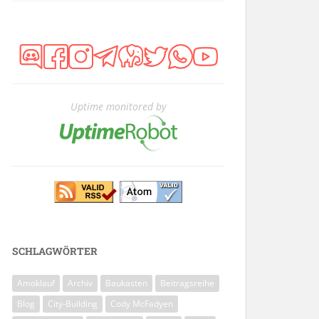
Uptime monitored by
SCHLAGWÖRTER
Amoklauf
Archiv
Baukasten
Beitragsreihe
Blog
City-Building
Cody McFadyen