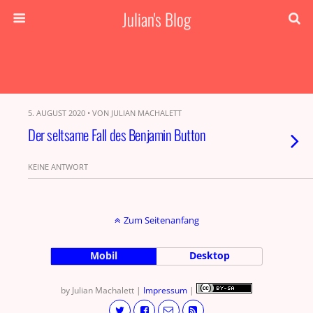
Julian's Blog
5. AUGUST 2020 • VON JULIAN MACHALETT
Der seltsame Fall des Benjamin Button
KEINE ANTWORT
Zum Seitenanfang
Mobil
Desktop
by Julian Machalett |
Impressum
|