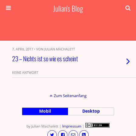
Julian's Blog
7. APRIL 2017 • VON JULIAN MACHALETT
23 – Nichts ist so wie es scheint
KEINE ANTWORT
Zum Seitenanfang
Mobil
Desktop
by Julian Machalett |
Impressum
|