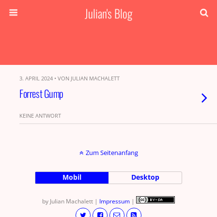
Julian's Blog
3. APRIL 2024 • VON JULIAN MACHALETT
Forrest Gump
KEINE ANTWORT
Zum Seitenanfang
Mobil
Desktop
by Julian Machalett |
Impressum
|