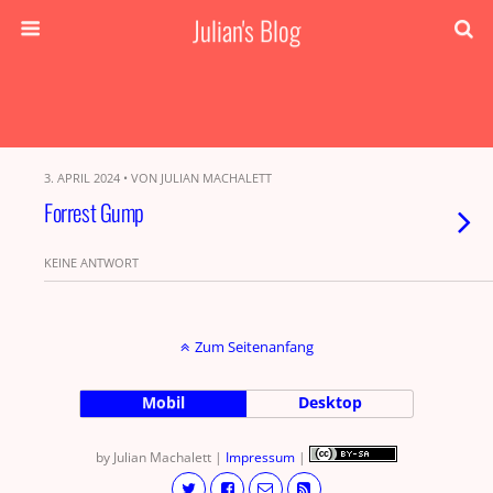
Julian's Blog
3. APRIL 2024 • VON JULIAN MACHALETT
Forrest Gump
KEINE ANTWORT
Zum Seitenanfang
Mobil
Desktop
by Julian Machalett |
Impressum
|