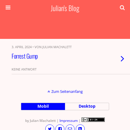
Julian's Blog
3. APRIL 2024 • VON JULIAN MACHALETT
Forrest Gump
KEINE ANTWORT
Zum Seitenanfang
Mobil
Desktop
by Julian Machalett |
Impressum
|