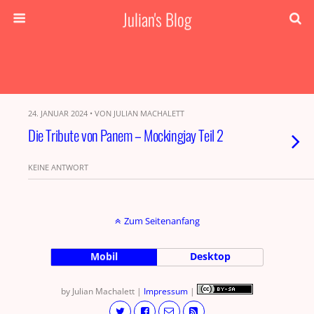
Julian's Blog
24. JANUAR 2024 • VON JULIAN MACHALETT
Die Tribute von Panem – Mockingjay Teil 2
KEINE ANTWORT
Zum Seitenanfang
Mobil
Desktop
by Julian Machalett |
Impressum
|