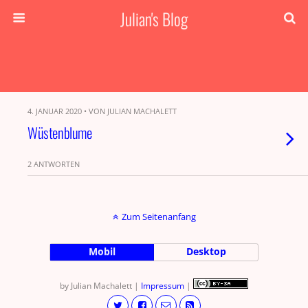
Julian's Blog
4. JANUAR 2020 • VON JULIAN MACHALETT
Wüstenblume
2 ANTWORTEN
Zum Seitenanfang
Mobil
Desktop
by Julian Machalett |
Impressum
|