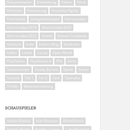
Dokumentation
Entwicklung
Fiktion
Filme
Filmreihe
Fortsetzung
Franziska Pigulla
Fritz Honka
Gelegenheitsspiel
Horrorctober
Horrorctober2019
Horrorctober2020
Horrorctober2022
Hostel
Human Centipede
Hörbuch
Indie
Julian's Blog
Kostenlos
Leben
Limbo
Lucius
Open World
PlayStation
PlayStation 4
PS4
Serie
Serienmörder
Smoky Barrett
Spiele
Steam
Technik
Teil 1
Teil 2
Test
Testreihe
Thriller
Websiteerstellung
SCHAUSPIELER
Adrian Rawlins
Alan Rickman
Alfred Enoch
Bonnie Wright
Bradley Cooper
Cate Blanchett