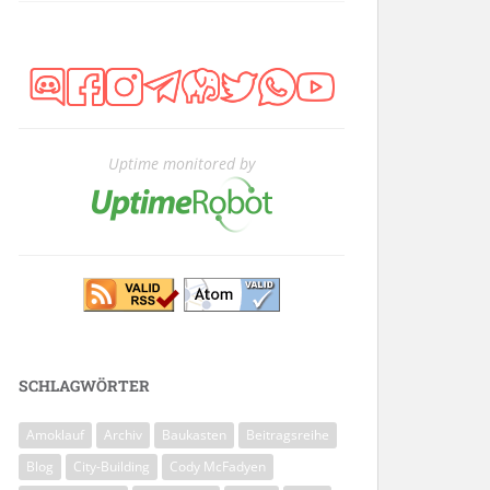
Uptime monitored by
SCHLAGWÖRTER
Amoklauf
Archiv
Baukasten
Beitragsreihe
Blog
City-Building
Cody McFadyen