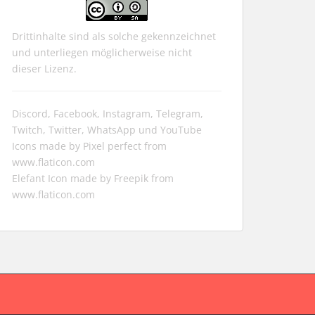
Drittinhalte sind als solche gekennzeichnet
und unterliegen möglicherweise nicht
dieser Lizenz.
Discord, Facebook, Instagram, Telegram,
Twitch, Twitter, WhatsApp und YouTube
Icons made by
Pixel perfect
from
www.flaticon.com
Elefant Icon made by
Freepik
from
www.flaticon.com