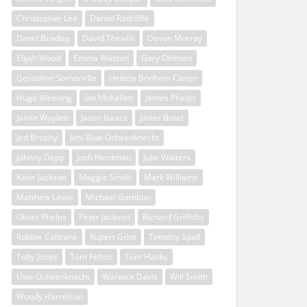
Christopher Lee
Daniel Radcliffe
David Bradley
David Thewlis
Devon Murray
Elijah Wood
Emma Watson
Gary Oldman
Geraldine Somerville
Helena Bonham Carter
Hugo Weaving
Ian McKellen
James Phelps
Jamie Waylett
Jason Isaacs
Javier Botet
Jed Brophy
Jimi Blue Ochsenknecht
Johnny Depp
Josh Herdman
Julie Walters
Katie Jackson
Maggie Smith
Mark Williams
Matthew Lewis
Michael Gambon
Oliver Phelps
Peter Jackson
Richard Griffiths
Robbie Coltrane
Rupert Grint
Timothy Spall
Toby Jones
Tom Felton
Tom Hanks
Uwe Ochsenknecht
Warwick Davis
Will Smith
Woody Harrelson