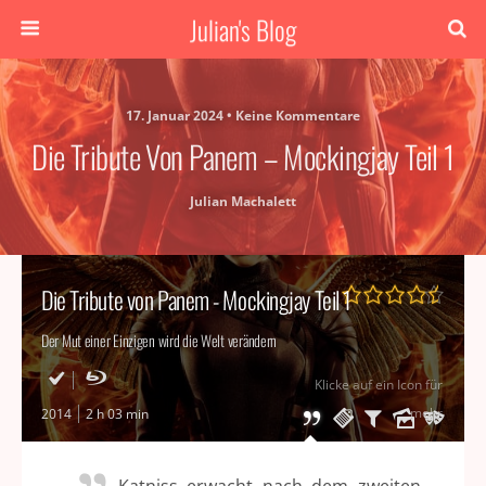
Julian's Blog
17. Januar 2024 • Keine Kommentare
Die Tribute Von Panem – Mockingjay Teil 1
Julian Machalett
Die Tribute von Panem - Mockingjay Teil 1
Der Mut einer Einzigen wird die Welt verändern
Klicke auf ein Icon für
mehr
2014
2 h 03 min