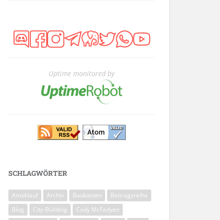
Uptime monitored by
SCHLAGWÖRTER
Amoklauf
Archiv
Baukasten
Beitragsreihe
Blog
City-Building
Cody McFadyen