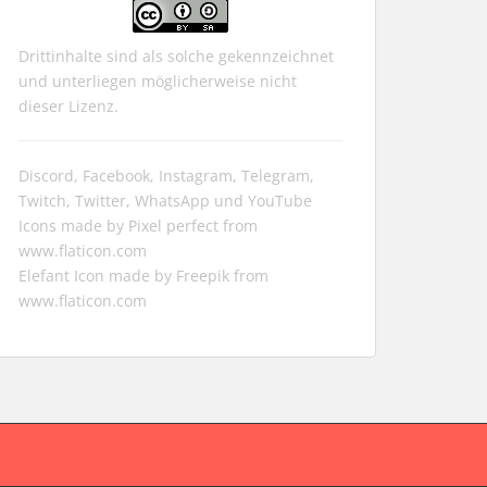
Drittinhalte sind als solche gekennzeichnet
und unterliegen möglicherweise nicht
dieser Lizenz.
Discord, Facebook, Instagram, Telegram,
Twitch, Twitter, WhatsApp und YouTube
Icons made by
Pixel perfect
from
www.flaticon.com
Elefant Icon made by
Freepik
from
www.flaticon.com