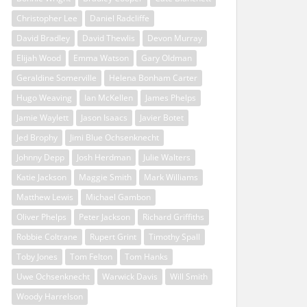
Christopher Lee
Daniel Radcliffe
David Bradley
David Thewlis
Devon Murray
Elijah Wood
Emma Watson
Gary Oldman
Geraldine Somerville
Helena Bonham Carter
Hugo Weaving
Ian McKellen
James Phelps
Jamie Waylett
Jason Isaacs
Javier Botet
Jed Brophy
Jimi Blue Ochsenknecht
Johnny Depp
Josh Herdman
Julie Walters
Katie Jackson
Maggie Smith
Mark Williams
Matthew Lewis
Michael Gambon
Oliver Phelps
Peter Jackson
Richard Griffiths
Robbie Coltrane
Rupert Grint
Timothy Spall
Toby Jones
Tom Felton
Tom Hanks
Uwe Ochsenknecht
Warwick Davis
Will Smith
Woody Harrelson