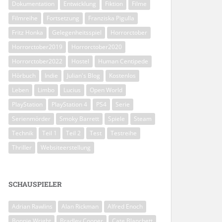
Dokumentation
Entwicklung
Fiktion
Filme
Filmreihe
Fortsetzung
Franziska Pigulla
Fritz Honka
Gelegenheitsspiel
Horrorctober
Horrorctober2019
Horrorctober2020
Horrorctober2022
Hostel
Human Centipede
Hörbuch
Indie
Julian's Blog
Kostenlos
Leben
Limbo
Lucius
Open World
PlayStation
PlayStation 4
PS4
Serie
Serienmörder
Smoky Barrett
Spiele
Steam
Technik
Teil 1
Teil 2
Test
Testreihe
Thriller
Websiteerstellung
SCHAUSPIELER
Adrian Rawlins
Alan Rickman
Alfred Enoch
Bonnie Wright
Bradley Cooper
Cate Blanchett