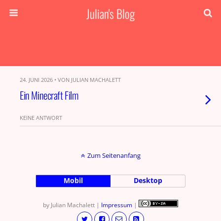
Julian's Blog
24. JUNI 2026 • VON JULIAN MACHALETT
Ein Minecraft Film
KEINE ANTWORT
Zum Seitenanfang
Mobil
Desktop
by Julian Machalett |
Impressum
|