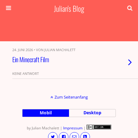
Julian's Blog
24. JUNI 2026 • VON JULIAN MACHALETT
Ein Minecraft Film
KEINE ANTWORT
Zum Seitenanfang
Mobil
Desktop
by Julian Machalett |
Impressum
|