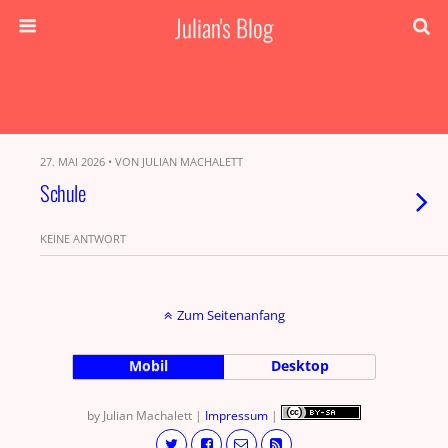
Julian's Blog
27. MAI 2026 • VON JULIAN MACHALETT
Schule
KEINE ANTWORT
Zum Seitenanfang
Mobil
Desktop
by Julian Machalett |
Impressum
|