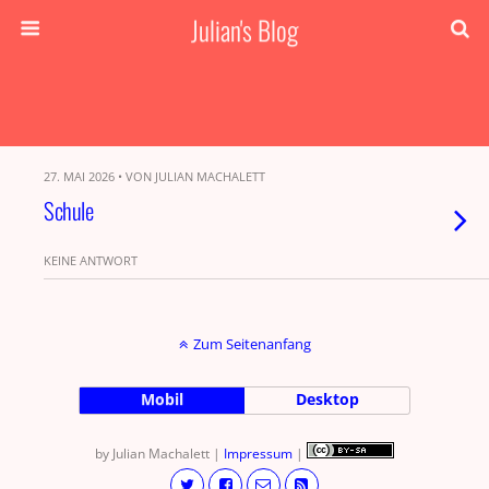
Julian's Blog
27. MAI 2026 • VON JULIAN MACHALETT
Schule
KEINE ANTWORT
Zum Seitenanfang
Mobil
Desktop
by Julian Machalett |
Impressum
|