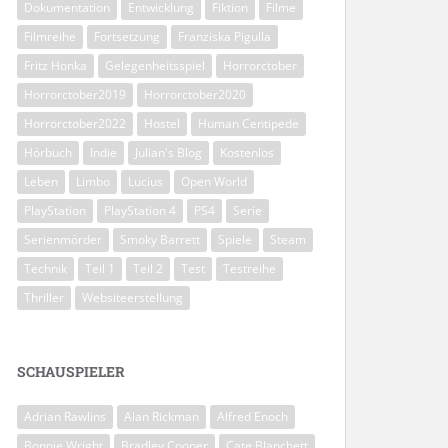
Dokumentation
Entwicklung
Fiktion
Filme
Filmreihe
Fortsetzung
Franziska Pigulla
Fritz Honka
Gelegenheitsspiel
Horrorctober
Horrorctober2019
Horrorctober2020
Horrorctober2022
Hostel
Human Centipede
Hörbuch
Indie
Julian's Blog
Kostenlos
Leben
Limbo
Lucius
Open World
PlayStation
PlayStation 4
PS4
Serie
Serienmörder
Smoky Barrett
Spiele
Steam
Technik
Teil 1
Teil 2
Test
Testreihe
Thriller
Websiteerstellung
SCHAUSPIELER
Adrian Rawlins
Alan Rickman
Alfred Enoch
Bonnie Wright
Bradley Cooper
Cate Blanchett