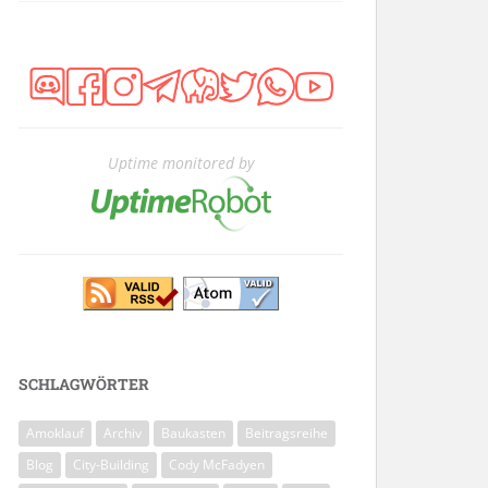
Uptime monitored by
SCHLAGWÖRTER
Amoklauf
Archiv
Baukasten
Beitragsreihe
Blog
City-Building
Cody McFadyen