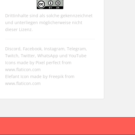
Drittinhalte sind als solche gekennzeichnet
und unterliegen möglicherweise nicht
dieser Lizenz.
Discord, Facebook, Instagram, Telegram,
Twitch, Twitter, WhatsApp und YouTube
Icons made by
Pixel perfect
from
www.flaticon.com
Elefant Icon made by
Freepik
from
www.flaticon.com