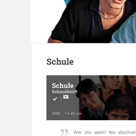
Schule
Schule
Schnubbiii!!!
2000
1 h 40 min
Wer mit wem? Wo abschreib