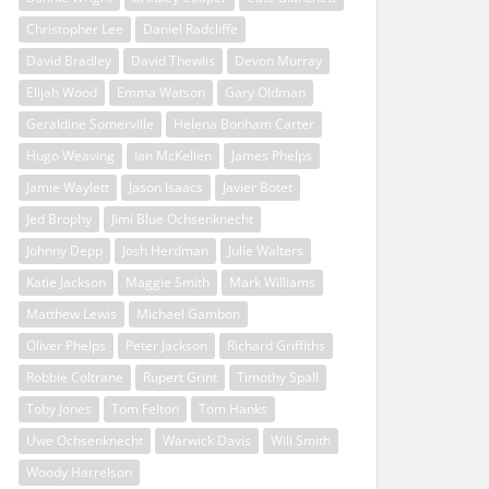
Christopher Lee
Daniel Radcliffe
David Bradley
David Thewlis
Devon Murray
Elijah Wood
Emma Watson
Gary Oldman
Geraldine Somerville
Helena Bonham Carter
Hugo Weaving
Ian McKellen
James Phelps
Jamie Waylett
Jason Isaacs
Javier Botet
Jed Brophy
Jimi Blue Ochsenknecht
Johnny Depp
Josh Herdman
Julie Walters
Katie Jackson
Maggie Smith
Mark Williams
Matthew Lewis
Michael Gambon
Oliver Phelps
Peter Jackson
Richard Griffiths
Robbie Coltrane
Rupert Grint
Timothy Spall
Toby Jones
Tom Felton
Tom Hanks
Uwe Ochsenknecht
Warwick Davis
Will Smith
Woody Harrelson