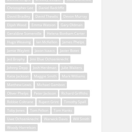
Christopher Lee
Daniel Radcliffe
David Bradley
David Thewlis
Devon Murray
Elijah Wood
Emma Watson
Gary Oldman
Geraldine Somerville
Helena Bonham Carter
Hugo Weaving
Ian McKellen
James Phelps
Jamie Waylett
Jason Isaacs
Javier Botet
Jed Brophy
Jimi Blue Ochsenknecht
Johnny Depp
Josh Herdman
Julie Walters
Katie Jackson
Maggie Smith
Mark Williams
Matthew Lewis
Michael Gambon
Oliver Phelps
Peter Jackson
Richard Griffiths
Robbie Coltrane
Rupert Grint
Timothy Spall
Toby Jones
Tom Felton
Tom Hanks
Uwe Ochsenknecht
Warwick Davis
Will Smith
Woody Harrelson