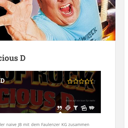
cious D
 D
Klicke auf ein Icon für mehr
 der naive JB mit dem Faulenzer KG zusammen