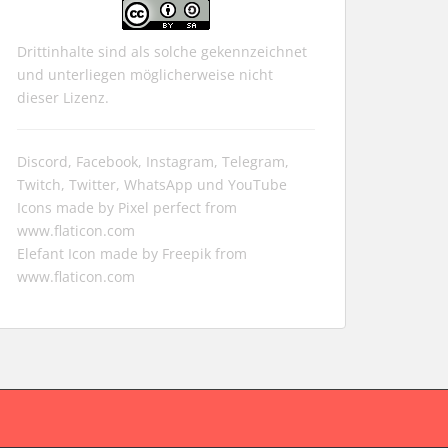
Drittinhalte sind als solche gekennzeichnet
und unterliegen möglicherweise nicht
dieser Lizenz.
Discord, Facebook, Instagram, Telegram,
Twitch, Twitter, WhatsApp und YouTube
Icons made by
Pixel perfect
from
www.flaticon.com
Elefant Icon made by
Freepik
from
www.flaticon.com