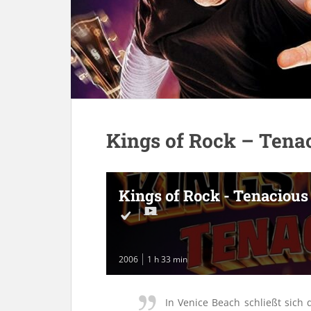
Kings of Rock – Tena
Kings of Rock - Tenacious
2006
1 h 33 min
In Venice Beach schließt sich