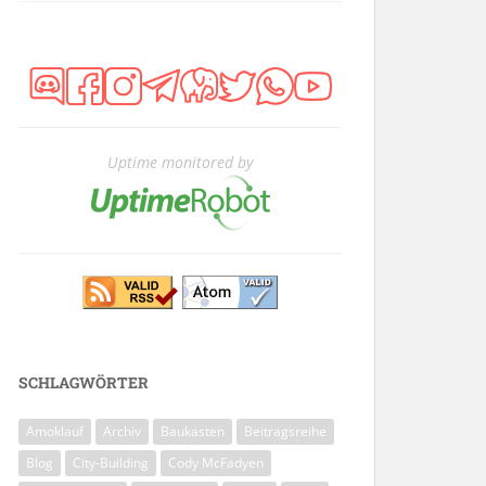
Uptime monitored by
SCHLAGWÖRTER
Amoklauf
Archiv
Baukasten
Beitragsreihe
Blog
City-Building
Cody McFadyen