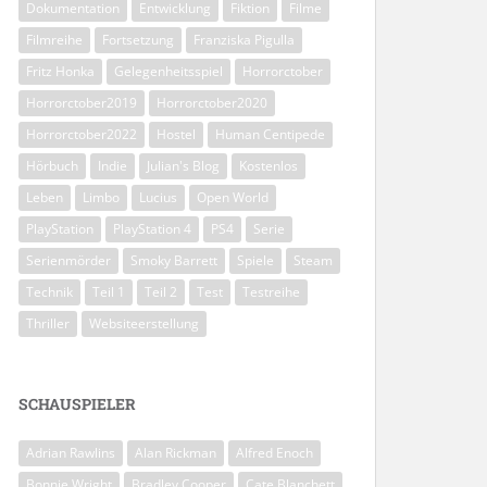
Dokumentation
Entwicklung
Fiktion
Filme
Filmreihe
Fortsetzung
Franziska Pigulla
Fritz Honka
Gelegenheitsspiel
Horrorctober
Horrorctober2019
Horrorctober2020
Horrorctober2022
Hostel
Human Centipede
Hörbuch
Indie
Julian's Blog
Kostenlos
Leben
Limbo
Lucius
Open World
PlayStation
PlayStation 4
PS4
Serie
Serienmörder
Smoky Barrett
Spiele
Steam
Technik
Teil 1
Teil 2
Test
Testreihe
Thriller
Websiteerstellung
SCHAUSPIELER
Adrian Rawlins
Alan Rickman
Alfred Enoch
Bonnie Wright
Bradley Cooper
Cate Blanchett