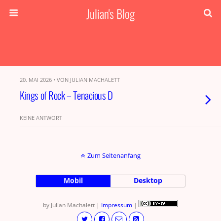
Julian's Blog
20. MAI 2026 • VON JULIAN MACHALETT
Kings of Rock – Tenacious D
KEINE ANTWORT
Zum Seitenanfang
Mobil
Desktop
by Julian Machalett |
Impressum
|