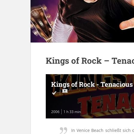
Kings of Rock – Tena
Kings of Rock - Tenacious
2006
1 h 33 min
In Venice Beach schließt sich