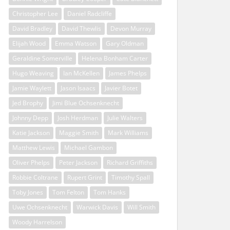
Christopher Lee
Daniel Radcliffe
David Bradley
David Thewlis
Devon Murray
Elijah Wood
Emma Watson
Gary Oldman
Geraldine Somerville
Helena Bonham Carter
Hugo Weaving
Ian McKellen
James Phelps
Jamie Waylett
Jason Isaacs
Javier Botet
Jed Brophy
Jimi Blue Ochsenknecht
Johnny Depp
Josh Herdman
Julie Walters
Katie Jackson
Maggie Smith
Mark Williams
Matthew Lewis
Michael Gambon
Oliver Phelps
Peter Jackson
Richard Griffiths
Robbie Coltrane
Rupert Grint
Timothy Spall
Toby Jones
Tom Felton
Tom Hanks
Uwe Ochsenknecht
Warwick Davis
Will Smith
Woody Harrelson