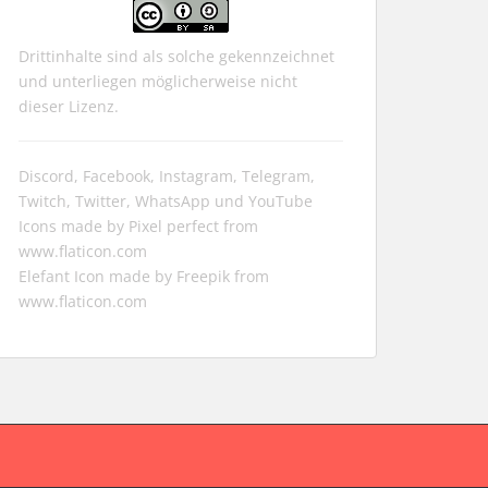
Drittinhalte sind als solche gekennzeichnet
und unterliegen möglicherweise nicht
dieser Lizenz.
Discord, Facebook, Instagram, Telegram,
Twitch, Twitter, WhatsApp und YouTube
Icons made by
Pixel perfect
from
www.flaticon.com
Elefant Icon made by
Freepik
from
www.flaticon.com