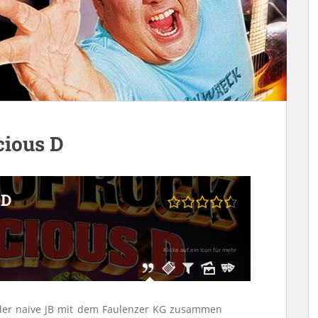
cious D
 D
Klicke auf ein Icon für mehr
 der naive JB mit dem Faulenzer KG zusammen