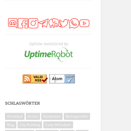
Uptime monitored by
SCHLAGWÖRTER
Amoklauf
Archiv
Baukasten
Beitragsreihe
Blog
City-Building
Cody McFadyen