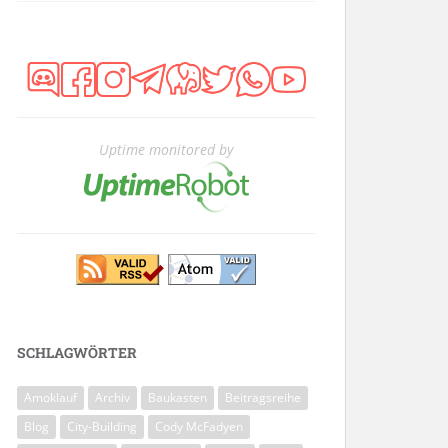
Uptime monitored by
SCHLAGWÖRTER
Amoklauf
Archiv
Baukasten
Beitragsreihe
Blog
City-Building
Cody McFadyen