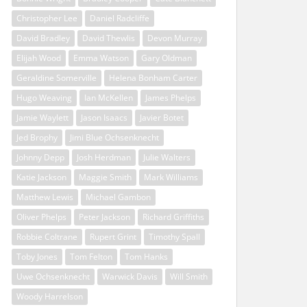
Christopher Lee
Daniel Radcliffe
David Bradley
David Thewlis
Devon Murray
Elijah Wood
Emma Watson
Gary Oldman
Geraldine Somerville
Helena Bonham Carter
Hugo Weaving
Ian McKellen
James Phelps
Jamie Waylett
Jason Isaacs
Javier Botet
Jed Brophy
Jimi Blue Ochsenknecht
Johnny Depp
Josh Herdman
Julie Walters
Katie Jackson
Maggie Smith
Mark Williams
Matthew Lewis
Michael Gambon
Oliver Phelps
Peter Jackson
Richard Griffiths
Robbie Coltrane
Rupert Grint
Timothy Spall
Toby Jones
Tom Felton
Tom Hanks
Uwe Ochsenknecht
Warwick Davis
Will Smith
Woody Harrelson