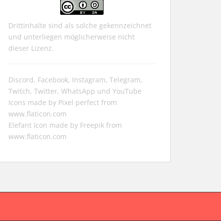
Drittinhalte sind als solche gekennzeichnet
und unterliegen möglicherweise nicht
dieser Lizenz.
Discord, Facebook, Instagram, Telegram,
Twitch, Twitter, WhatsApp und YouTube
Icons made by
Pixel perfect
from
www.flaticon.com
Elefant Icon made by
Freepik
from
www.flaticon.com