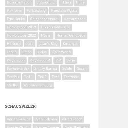
Dokumentation
Entwicklung
Fiktion
Filme
Filmreihe
Fortsetzung
Franziska Pigulla
Fritz Honka
Gelegenheitsspiel
Horrorctober
Horrorctober2019
Horrorctober2020
Horrorctober2022
Hostel
Human Centipede
Hörbuch
Indie
Julian's Blog
Kostenlos
Leben
Limbo
Lucius
Open World
PlayStation
PlayStation 4
PS4
Serie
Serienmörder
Smoky Barrett
Spiele
Steam
Technik
Teil 1
Teil 2
Test
Testreihe
Thriller
Websiteerstellung
SCHAUSPIELER
Adrian Rawlins
Alan Rickman
Alfred Enoch
Bonnie Wright
Bradley Cooper
Cate Blanchett