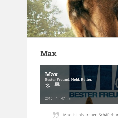
Max
Max
Bester Freund. Held. Retter.
2015
1 h 47 min
Max ist als treuer Schäferhu