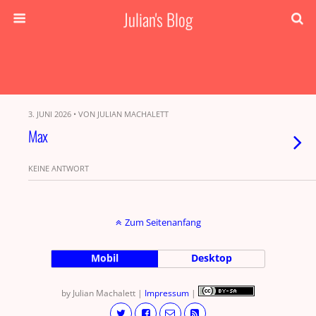
Julian's Blog
3. JUNI 2026 • VON JULIAN MACHALETT
Max
KEINE ANTWORT
Zum Seitenanfang
Mobil
Desktop
by Julian Machalett |
Impressum
|