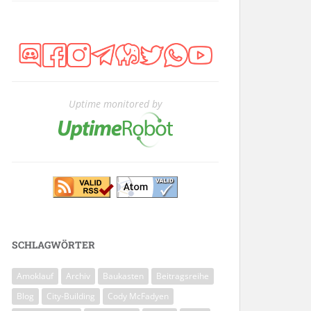
Uptime monitored by
SCHLAGWÖRTER
Amoklauf
Archiv
Baukasten
Beitragsreihe
Blog
City-Building
Cody McFadyen