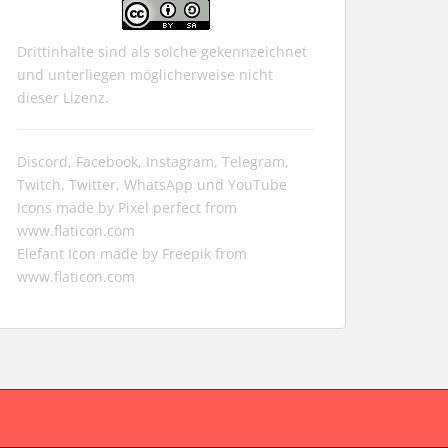
Drittinhalte sind als solche gekennzeichnet
und unterliegen möglicherweise nicht
dieser Lizenz.
Discord, Facebook, Instagram, Telegram,
Twitch, Twitter, WhatsApp und YouTube
Icons made by
Pixel perfect
from
www.flaticon.com
Elefant Icon made by
Freepik
from
www.flaticon.com