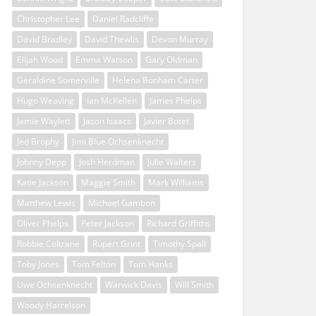
Christopher Lee
Daniel Radcliffe
David Bradley
David Thewlis
Devon Murray
Elijah Wood
Emma Watson
Gary Oldman
Geraldine Somerville
Helena Bonham Carter
Hugo Weaving
Ian McKellen
James Phelps
Jamie Waylett
Jason Isaacs
Javier Botet
Jed Brophy
Jimi Blue Ochsenknecht
Johnny Depp
Josh Herdman
Julie Walters
Katie Jackson
Maggie Smith
Mark Williams
Matthew Lewis
Michael Gambon
Oliver Phelps
Peter Jackson
Richard Griffiths
Robbie Coltrane
Rupert Grint
Timothy Spall
Toby Jones
Tom Felton
Tom Hanks
Uwe Ochsenknecht
Warwick Davis
Will Smith
Woody Harrelson