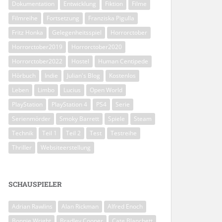
Dokumentation
Entwicklung
Fiktion
Filme
Filmreihe
Fortsetzung
Franziska Pigulla
Fritz Honka
Gelegenheitsspiel
Horrorctober
Horrorctober2019
Horrorctober2020
Horrorctober2022
Hostel
Human Centipede
Hörbuch
Indie
Julian's Blog
Kostenlos
Leben
Limbo
Lucius
Open World
PlayStation
PlayStation 4
PS4
Serie
Serienmörder
Smoky Barrett
Spiele
Steam
Technik
Teil 1
Teil 2
Test
Testreihe
Thriller
Websiteerstellung
SCHAUSPIELER
Adrian Rawlins
Alan Rickman
Alfred Enoch
Bonnie Wright
Bradley Cooper
Cate Blanchett