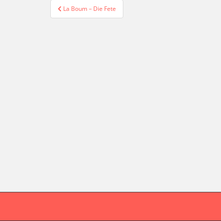
Beitragsnavigation
La Boum – Die Fete