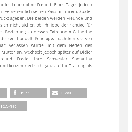
panntes Leben ohne Freund. Eines Tages jedoch
cht versehentlich seinen Pass mit ihrem. Später
urückzugeben. Die beiden werden Freunde und
ich nicht sicher, ob Philippe der richtige für
ppes Beziehung zu dessen Exfreundin Catherine
ddessen bändelt Pénélope, nachdem sie von
hat) verlassen wurde, mit dem Neffen des
Mutter an, wechselt jedoch später auf Didier
Freund Frédo. Ihre Schwester Samantha
und konzentriert sich ganz auf ihr Training als
teilen
E-Mail
RSS-feed