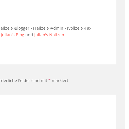
ilzeit-)Blogger • (Teilzeit-)Admin • (Vollzeit-)Tax
i
Julian's Blog
und
Julian's Notizen
rderliche Felder sind mit
*
markiert