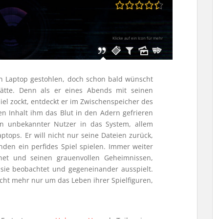
Klicke auf ein Icon für mehr
n Laptop gestohlen, doch schon bald wünscht
hätte. Denn als er eines Abends mit seinen
el zockt, entdeckt er im Zwischenspeicher des
ren Inhalt ihm das Blut in den Adern gefrieren
in unbekannter Nutzer in das System, allem
ptops. Er will nicht nur seine Dateien zurück,
den ein perfides Spiel spielen. Immer weiter
knet und seinen grauenvollen Geheimnissen,
sie beobachtet und gegeneinander ausspielt.
icht mehr nur um das Leben ihrer Spielfiguren,