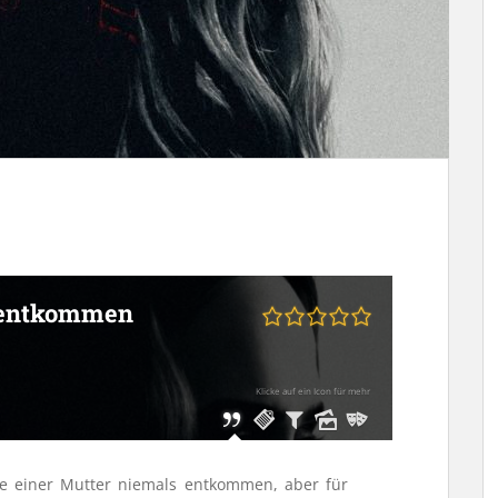
t entkommen
Klicke auf ein Icon für mehr
 einer Mutter niemals entkommen, aber für