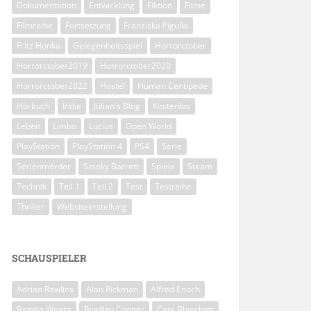
Dokumentation
Entwicklung
Fiktion
Filme
Filmreihe
Fortsetzung
Franziska Pigulla
Fritz Honka
Gelegenheitsspiel
Horrorctober
Horrorctober2019
Horrorctober2020
Horrorctober2022
Hostel
Human Centipede
Hörbuch
Indie
Julian's Blog
Kostenlos
Leben
Limbo
Lucius
Open World
PlayStation
PlayStation 4
PS4
Serie
Serienmörder
Smoky Barrett
Spiele
Steam
Technik
Teil 1
Teil 2
Test
Testreihe
Thriller
Websiteerstellung
SCHAUSPIELER
Adrian Rawlins
Alan Rickman
Alfred Enoch
Bonnie Wright
Bradley Cooper
Cate Blanchett