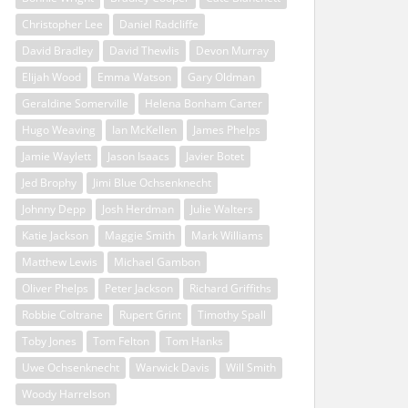
Christopher Lee
Daniel Radcliffe
David Bradley
David Thewlis
Devon Murray
Elijah Wood
Emma Watson
Gary Oldman
Geraldine Somerville
Helena Bonham Carter
Hugo Weaving
Ian McKellen
James Phelps
Jamie Waylett
Jason Isaacs
Javier Botet
Jed Brophy
Jimi Blue Ochsenknecht
Johnny Depp
Josh Herdman
Julie Walters
Katie Jackson
Maggie Smith
Mark Williams
Matthew Lewis
Michael Gambon
Oliver Phelps
Peter Jackson
Richard Griffiths
Robbie Coltrane
Rupert Grint
Timothy Spall
Toby Jones
Tom Felton
Tom Hanks
Uwe Ochsenknecht
Warwick Davis
Will Smith
Woody Harrelson