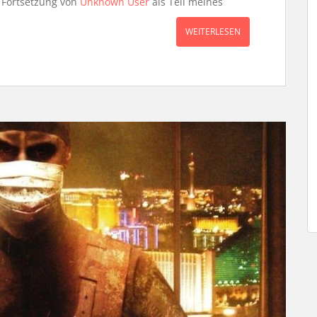
e Fortsetzung von
Unknown User
als Teil meines
WEITERLESEN