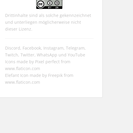
Drittinhalte sind als solche gekennzeichnet
und unterliegen möglicherweise nicht
dieser Lizenz.
Discord, Facebook, Instagram, Telegram,
Twitch, Twitter, WhatsApp und YouTube
Icons made by
Pixel perfect
from
www.flaticon.com
Elefant Icon made by
Freepik
from
www.flaticon.com