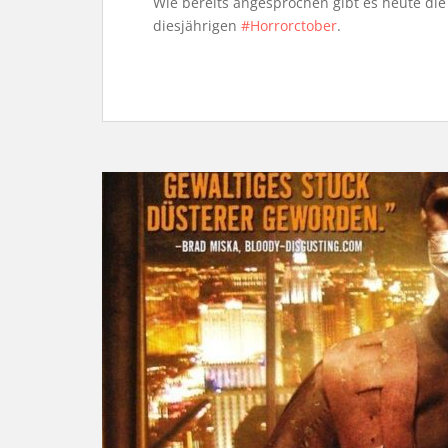
Wie bereits angesprochen gibt es heute di
diesjährigen
#Horrorctober
.