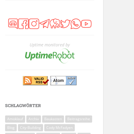
Uptime monitored by
SCHLAGWÖRTER
Amoklauf
Archiv
Baukasten
Beitragsreihe
Blog
City-Building
Cody McFadyen