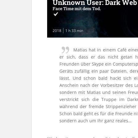
Unknown User: Dark Web
Face Time mit dem Tod.
2018
1 h 33 min
Matias hat in einem Café eine
er sich, dass er das nicht getan 
Freunden über Skype ein Computerspi
Geräts zufällig ein paar Dateien, de
lässt. Und schon bald hackt sich e
Anschein nach der Vorbesitzer des La
sondern mit Matias und seinen Freun
verstrickt sich die Truppe im Dar
während der fremde Strippenzieher 
Schon bald geht es für die Freunde n
sondern auch um ihr ganz reales…