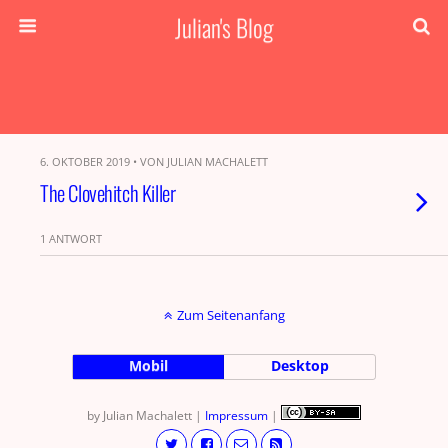
Julian's Blog
6. OKTOBER 2019 • VON JULIAN MACHALETT
The Clovehitch Killer
1 ANTWORT
Zum Seitenanfang
Mobil
Desktop
by Julian Machalett |
Impressum
|