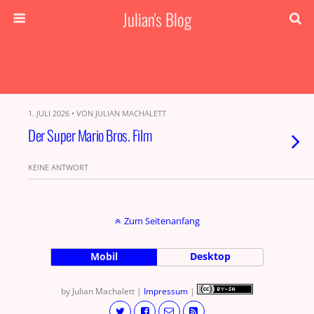
Julian's Blog
1. JULI 2026 • VON JULIAN MACHALETT
Der Super Mario Bros. Film
KEINE ANTWORT
Zum Seitenanfang
Mobil
Desktop
by Julian Machalett |
Impressum
|