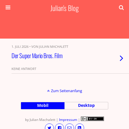
Julian's Blog
1. JULI 2026 • VON JULIAN MACHALETT
Der Super Mario Bros. Film
KEINE ANTWORT
Zum Seitenanfang
Mobil
Desktop
by Julian Machalett |
Impressum
|