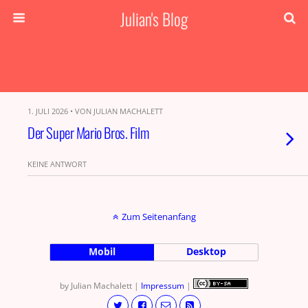
Julian's Blog
1. JULI 2026 • VON JULIAN MACHALETT
Der Super Mario Bros. Film
KEINE ANTWORT
Zum Seitenanfang
Mobil
Desktop
by Julian Machalett |
Impressum
|