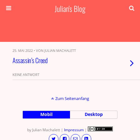
Julian's Blog
25. MAI 2022 • VON JULIAN MACHALETT
Assassin’s Creed
KEINE ANTWORT
Zum Seitenanfang
Mobil
Desktop
by Julian Machalett |
Impressum
|