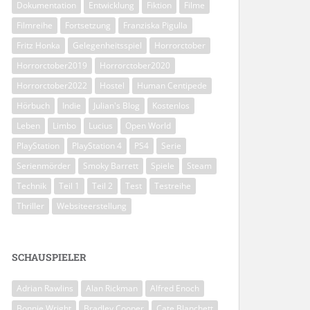
Dokumentation
Entwicklung
Fiktion
Filme
Filmreihe
Fortsetzung
Franziska Pigulla
Fritz Honka
Gelegenheitsspiel
Horrorctober
Horrorctober2019
Horrorctober2020
Horrorctober2022
Hostel
Human Centipede
Hörbuch
Indie
Julian's Blog
Kostenlos
Leben
Limbo
Lucius
Open World
PlayStation
PlayStation 4
PS4
Serie
Serienmörder
Smoky Barrett
Spiele
Steam
Technik
Teil 1
Teil 2
Test
Testreihe
Thriller
Websiteerstellung
SCHAUSPIELER
Adrian Rawlins
Alan Rickman
Alfred Enoch
Bonnie Wright
Bradley Cooper
Cate Blanchett