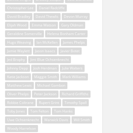
Christopher Lee
Daniel Radcliffe
David Bradley
David Thewlis
Devon Murray
Elijah Wood
Emma Watson
Gary Oldman
Geraldine Somerville
Helena Bonham Carter
Hugo Weaving
Ian McKellen
James Phelps
Jamie Waylett
Jason Isaacs
Javier Botet
Jed Brophy
Jimi Blue Ochsenknecht
Johnny Depp
Josh Herdman
Julie Walters
Katie Jackson
Maggie Smith
Mark Williams
Matthew Lewis
Michael Gambon
Oliver Phelps
Peter Jackson
Richard Griffiths
Robbie Coltrane
Rupert Grint
Timothy Spall
Toby Jones
Tom Felton
Tom Hanks
Uwe Ochsenknecht
Warwick Davis
Will Smith
Woody Harrelson