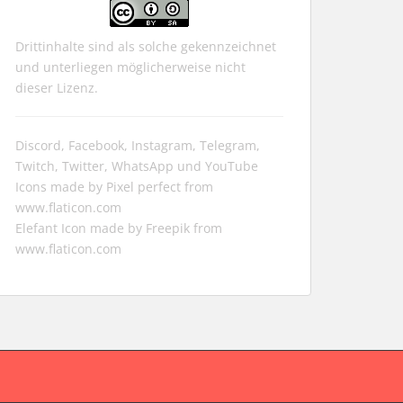
Drittinhalte sind als solche gekennzeichnet
und unterliegen möglicherweise nicht
dieser Lizenz.
Discord, Facebook, Instagram, Telegram,
Twitch, Twitter, WhatsApp und YouTube
Icons made by
Pixel perfect
from
www.flaticon.com
Elefant Icon made by
Freepik
from
www.flaticon.com