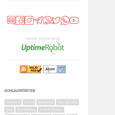
Uptime monitored by
SCHLAGWÖRTER
Amoklauf
Archiv
Baukasten
Beitragsreihe
Blog
City-Building
Cody McFadyen