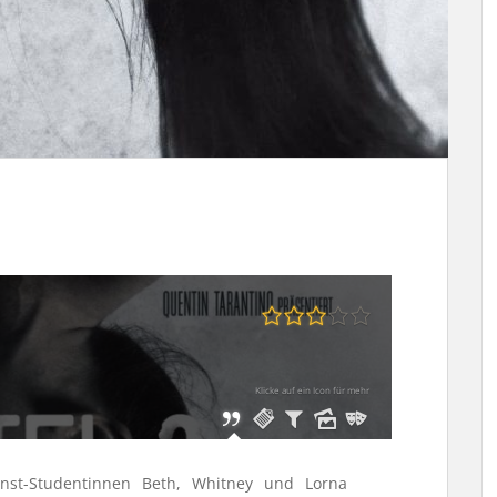
Klicke auf ein Icon für mehr
nst-Studentinnen Beth, Whitney und Lorna