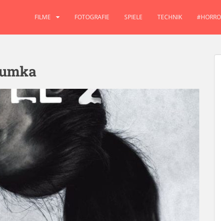
FILME
FOTOGRAFIE
SPIELE
TECHNIK
#HORRO
Dumka