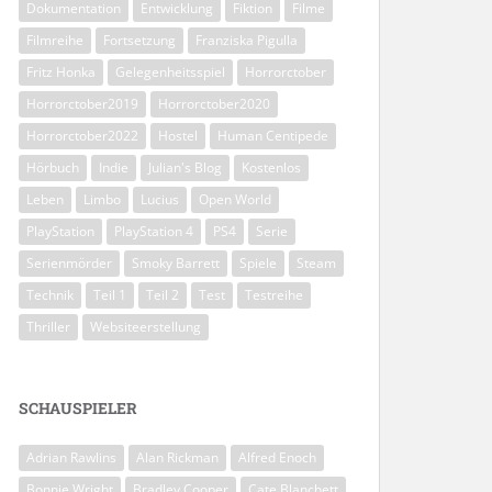
Dokumentation
Entwicklung
Fiktion
Filme
Filmreihe
Fortsetzung
Franziska Pigulla
Fritz Honka
Gelegenheitsspiel
Horrorctober
Horrorctober2019
Horrorctober2020
Horrorctober2022
Hostel
Human Centipede
Hörbuch
Indie
Julian's Blog
Kostenlos
Leben
Limbo
Lucius
Open World
PlayStation
PlayStation 4
PS4
Serie
Serienmörder
Smoky Barrett
Spiele
Steam
Technik
Teil 1
Teil 2
Test
Testreihe
Thriller
Websiteerstellung
SCHAUSPIELER
Adrian Rawlins
Alan Rickman
Alfred Enoch
Bonnie Wright
Bradley Cooper
Cate Blanchett