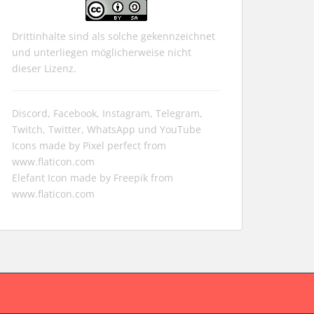
Drittinhalte sind als solche gekennzeichnet
und unterliegen möglicherweise nicht
dieser Lizenz.
Discord, Facebook, Instagram, Telegram,
Twitch, Twitter, WhatsApp und YouTube
Icons made by
Pixel perfect
from
www.flaticon.com
Elefant Icon made by
Freepik
from
www.flaticon.com