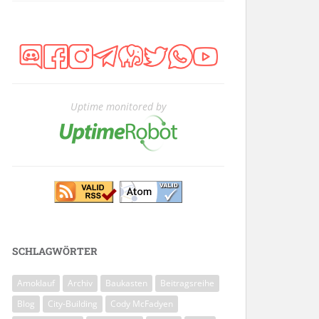
Uptime monitored by
SCHLAGWÖRTER
Amoklauf
Archiv
Baukasten
Beitragsreihe
Blog
City-Building
Cody McFadyen