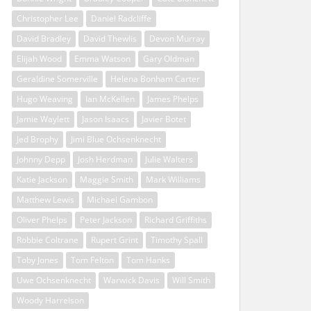
Christopher Lee
Daniel Radcliffe
David Bradley
David Thewlis
Devon Murray
Elijah Wood
Emma Watson
Gary Oldman
Geraldine Somerville
Helena Bonham Carter
Hugo Weaving
Ian McKellen
James Phelps
Jamie Waylett
Jason Isaacs
Javier Botet
Jed Brophy
Jimi Blue Ochsenknecht
Johnny Depp
Josh Herdman
Julie Walters
Katie Jackson
Maggie Smith
Mark Williams
Matthew Lewis
Michael Gambon
Oliver Phelps
Peter Jackson
Richard Griffiths
Robbie Coltrane
Rupert Grint
Timothy Spall
Toby Jones
Tom Felton
Tom Hanks
Uwe Ochsenknecht
Warwick Davis
Will Smith
Woody Harrelson