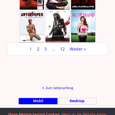
1
2
3
…
12
Weiter »
Zum Seitenanfang
Mobil
Desktop
by Julian Machalett |
Impressum
|
Diese Website benutzt Cookies.
Wenn du die Website weiter