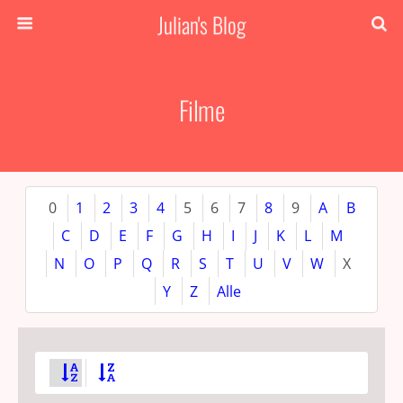
Julian's Blog
Filme
0
1
2
3
4
5
6
7
8
9
A
B
C
D
E
F
G
H
I
J
K
L
M
N
O
P
Q
R
S
T
U
V
W
X
Y
Z
Alle