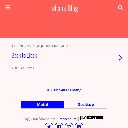
Julian's Blog
17. JUNI 2026 • VON JULIAN MACHALETT
Back to Black
KEINE ANTWORT
Zum Seitenanfang
Mobil
Desktop
by Julian Machalett |
Impressum
|