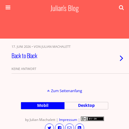
Julian's Blog
17. JUNI 2026 • VON JULIAN MACHALETT
Back to Black
KEINE ANTWORT
Zum Seitenanfang
Mobil
Desktop
by Julian Machalett |
Impressum
|