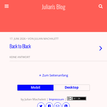
Julian's Blog
17. JUNI 2026 • VON JULIAN MACHALETT
Back to Black
KEINE ANTWORT
Zum Seitenanfang
Mobil
Desktop
by Julian Machalett |
Impressum
|