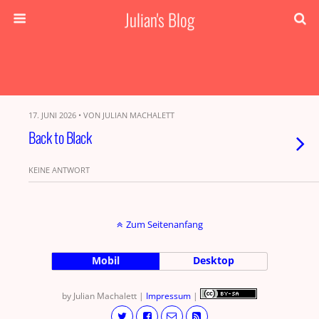
Julian's Blog
17. JUNI 2026 • VON JULIAN MACHALETT
Back to Black
KEINE ANTWORT
Zum Seitenanfang
Mobil
Desktop
by Julian Machalett |
Impressum
|