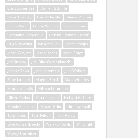
Christopher Lee
Daniel Radcliffe
David Bradley
David Thewlis
Devon Murray
Elijah Wood
Emma Watson
Gary Oldman
Geraldine Somerville
Helena Bonham Carter
Hugo Weaving
Ian McKellen
James Phelps
Jamie Waylett
Jason Isaacs
Javier Botet
Jed Brophy
Jimi Blue Ochsenknecht
Johnny Depp
Josh Herdman
Julie Walters
Katie Jackson
Maggie Smith
Mark Williams
Matthew Lewis
Michael Gambon
Oliver Phelps
Peter Jackson
Richard Griffiths
Robbie Coltrane
Rupert Grint
Timothy Spall
Toby Jones
Tom Felton
Tom Hanks
Uwe Ochsenknecht
Warwick Davis
Will Smith
Woody Harrelson