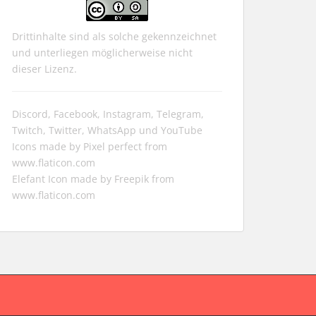
Drittinhalte sind als solche gekennzeichnet
und unterliegen möglicherweise nicht
dieser Lizenz.
Discord, Facebook, Instagram, Telegram,
Twitch, Twitter, WhatsApp und YouTube
Icons made by
Pixel perfect
from
www.flaticon.com
Elefant Icon made by
Freepik
from
www.flaticon.com