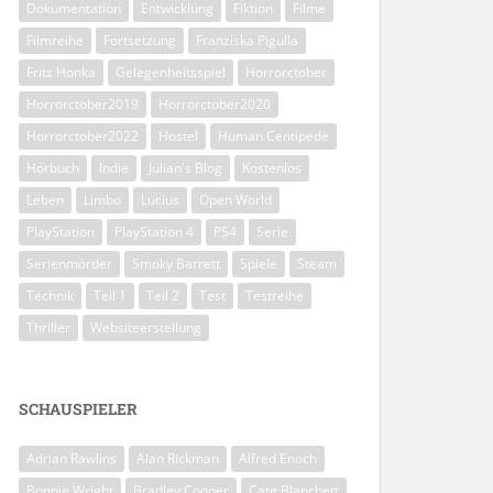
Dokumentation
Entwicklung
Fiktion
Filme
Filmreihe
Fortsetzung
Franziska Pigulla
Fritz Honka
Gelegenheitsspiel
Horrorctober
Horrorctober2019
Horrorctober2020
Horrorctober2022
Hostel
Human Centipede
Hörbuch
Indie
Julian's Blog
Kostenlos
Leben
Limbo
Lucius
Open World
PlayStation
PlayStation 4
PS4
Serie
Serienmörder
Smoky Barrett
Spiele
Steam
Technik
Teil 1
Teil 2
Test
Testreihe
Thriller
Websiteerstellung
SCHAUSPIELER
Adrian Rawlins
Alan Rickman
Alfred Enoch
Bonnie Wright
Bradley Cooper
Cate Blanchett