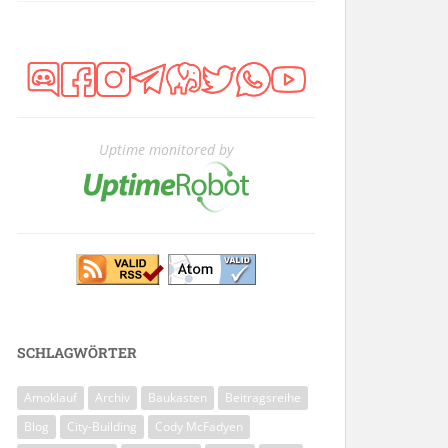
Uptime monitored by
SCHLAGWÖRTER
Amoklauf
Archiv
Baukasten
Beitragsreihe
Blog
City-Building
Cody McFadyen