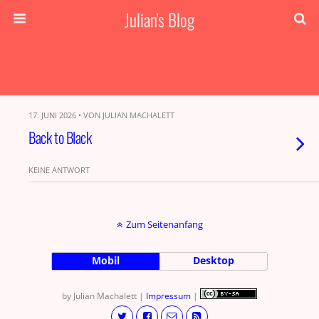
Julian's Blog
17. JUNI 2026 • VON JULIAN MACHALETT
Back to Black
KEINE ANTWORT
Zum Seitenanfang
Mobil
Desktop
by Julian Machalett |
Impressum
|