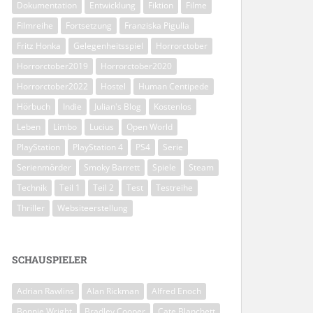
Dokumentation
Entwicklung
Fiktion
Filme
Filmreihe
Fortsetzung
Franziska Pigulla
Fritz Honka
Gelegenheitsspiel
Horrorctober
Horrorctober2019
Horrorctober2020
Horrorctober2022
Hostel
Human Centipede
Hörbuch
Indie
Julian's Blog
Kostenlos
Leben
Limbo
Lucius
Open World
PlayStation
PlayStation 4
PS4
Serie
Serienmörder
Smoky Barrett
Spiele
Steam
Technik
Teil 1
Teil 2
Test
Testreihe
Thriller
Websiteerstellung
SCHAUSPIELER
Adrian Rawlins
Alan Rickman
Alfred Enoch
Bonnie Wright
Bradley Cooper
Cate Blanchett