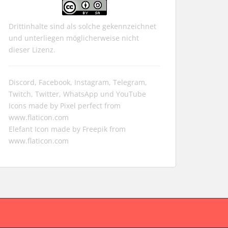
Drittinhalte sind als solche gekennzeichnet
und unterliegen möglicherweise nicht
dieser Lizenz.
Discord, Facebook, Instagram, Telegram,
Twitch, Twitter, WhatsApp und YouTube
Icons made by
Pixel perfect
from
www.flaticon.com
Elefant Icon made by
Freepik
from
www.flaticon.com