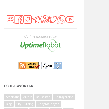
Uptime monitored by
SCHLAGWÖRTER
Amoklauf
Archiv
Baukasten
Beitragsreihe
Blog
City-Building
Cody McFadyen