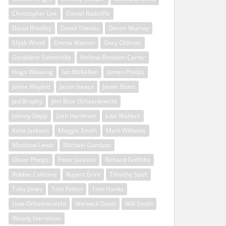
Christopher Lee
Daniel Radcliffe
David Bradley
David Thewlis
Devon Murray
Elijah Wood
Emma Watson
Gary Oldman
Geraldine Somerville
Helena Bonham Carter
Hugo Weaving
Ian McKellen
James Phelps
Jamie Waylett
Jason Isaacs
Javier Botet
Jed Brophy
Jimi Blue Ochsenknecht
Johnny Depp
Josh Herdman
Julie Walters
Katie Jackson
Maggie Smith
Mark Williams
Matthew Lewis
Michael Gambon
Oliver Phelps
Peter Jackson
Richard Griffiths
Robbie Coltrane
Rupert Grint
Timothy Spall
Toby Jones
Tom Felton
Tom Hanks
Uwe Ochsenknecht
Warwick Davis
Will Smith
Woody Harrelson