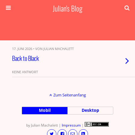
Julian's Blog
17. JUNI 2026 • VON JULIAN MACHALETT
Back to Black
KEINE ANTWORT
Zum Seitenanfang
Mobil
Desktop
by Julian Machalett |
Impressum
|